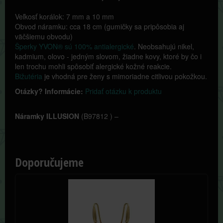
Veľkosť korálok: 7 mm a 10 mm
Obvod náramku: cca 18 cm (gumičky sa pripôsobia aj
väčšiemu obvodu)
Šperky YVON® sú 100% antialergické
. Neobsahujú nikel,
kadmium, olovo - jedným slovom, žiadne kovy, ktoré by čo i
len trochu mohli spôsobiť alergické kožné reakcie.
Bižutéria
je vhodná pre ženy s mimoriadne citlivou pokožkou.
Otázky? Informácie:
Pridať otázku k produktu
Náramky ILLUSION
(
B97812
) –
Doporučujeme