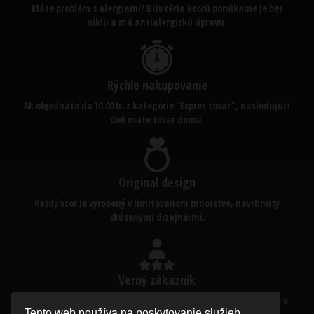
Máte problém s alergiami? Bižutéria ktorú ponúkame je bez
niklu a má antialergickú úpravu.
Rýchle nakupovanie
Ak objednáte do 10.00 h. z kategórie "Expres tovar", nasledujúci
deň máte tovar doma.
Original design
Každý vzor je vyrobený v limitovanom množstve, navrhnutý
skúsenými dizajnérmi.
Verný zákazník
Malý darček ku každej tretej objednávke. (presné podmienky v
Tento web používa na poskytovanie služieb,