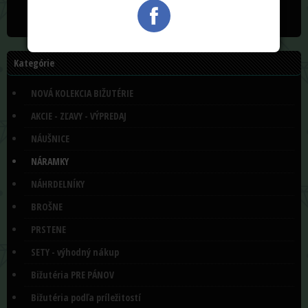
Kategórie
NOVÁ KOLEKCIA BIŽUTÉRIE
AKCIE - ZĽAVY - VÝPREDAJ
NÁUŠNICE
NÁRAMKY
NÁHRDELNÍKY
BROŠNE
PRSTENE
SETY - výhodný nákup
Bižutéria PRE PÁNOV
Bižutéria podľa príležitostí