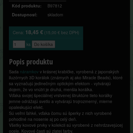
Kód produktu:
B97812
Dostupnosť:
skladom
18,45 €
Cena:
(15,00 € bez DPH)
ks
Popis produktu
Sada
náramkov
v krásnej krabičke, vyrobená z japonských
iluzórnych 3D korálok (známych aj ako Miracle Beads), ktoré
sa vyznačujú jedinečným optickým efektom - vytvárajú
dojem, že vo vnútri je druhá, menšia korálka.
Vďaka svojej špeciálnej vrstvenej štruktúre tieto korálky
jemne odrážajú svetlo a vytvárajú trojrozmerný, mierne
opaleskujúci efekt.
Sú veľmi ľahké, vďaka čomu sú šperky z nich vyrobené
pohodlné na nosenie aj po celý deň.
Všetky kovové prvky v kolekcii sú vyrobené z nehrdzavejúcej
ocele. Kovové časti sú zlatej farby.