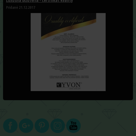
Luxusná bižutéria - certifikát kvality
Pridané 21.12.2017