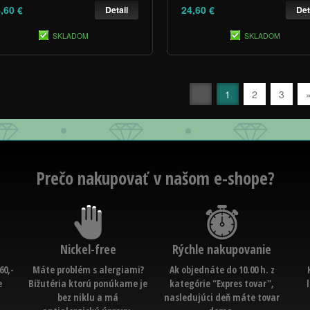
,60 €
24,60 €
Detail
Det
SKLADOM
SKLADOM
1
2
3
Prečo nakupovať v našom e-shope?
Nickel-free
Rýchle nakupovanie
60,-
Máte problém s alergiami?
Ak objednáte do 10.00 h. z
e
Bižutéria ktorú ponúkame je
kategórie "Expres tovar",
bez niklu a má
nasledujúci deň máte tovar