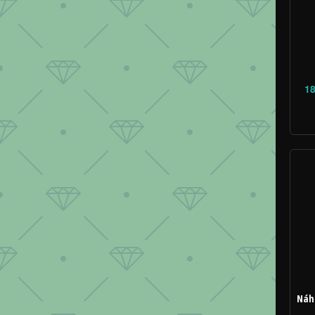
18
Náhr