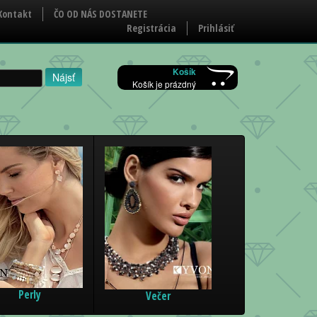
Kontakt
ČO OD NÁS DOSTANETE
Registrácia
Prihlásiť
Košík
Košík je prázdný
Perly
Večer