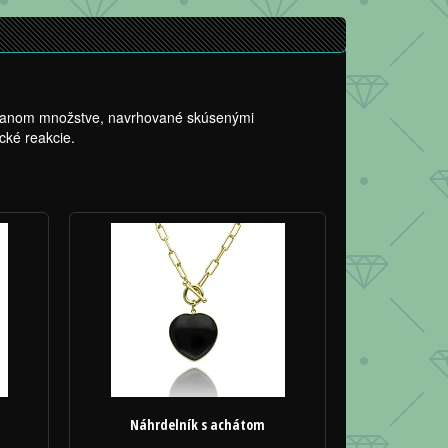
itovanom množstve, navrhované skúsenými
cké reakcie.
Náhrdelník s achátom