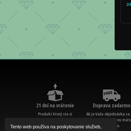
24
21 dní na vrátenie
Doprava zadarmo
Produkt ktorý ste si
Ak je Vaša objednávka za 
objednali nespĺňa Vaše
€ a viac, dopravu mát
predstavy? Bez uvedenia
zadarmo.
Tento web používa na poskytovanie služieb,