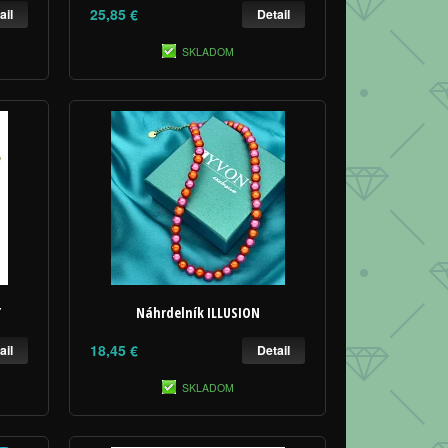
25,85 €
ail
Detail
SKLADOM
T
Náhrdelník ILLUSION
18,45 €
ail
Detail
SKLADOM