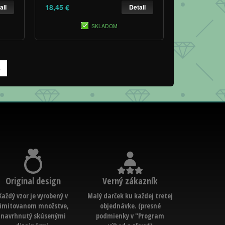
18,45 €
ail
Detail
SKLADOM
»
Original design
Verný zákazník
Každý vzor je vyrobený v
Malý darček ku každej tretej
limitovanom množstve,
objednávke. (presné
navrhnutý skúsenými
podmienky v "Program