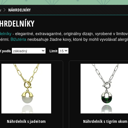
v
NÁHRDELNÍKY
HRDELNÍKY
elníky
- elegantné, extravagantné, originálny dizajn, vyrobené v lim
nérmi.
Bižutéria
neobsahuje žiadne kovy, ktoré by mohli vyvolávať alergi
ť podľa
Limit
Náhrdelník s jadeitom
Náhrdelník s tigrím okom