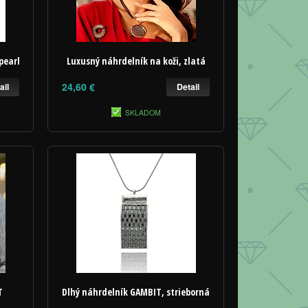
pearl
Luxusný náhrdelník na koži, zlatá
24,60 €
ail
Detail
SKLADOM
T
Dlhý náhrdelník GAMBIT, strieborná