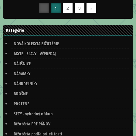
1
2
3
»
Kategórie
NOVÁ KOLEKCIA BIŽUTÉRIE
AKCIE - ZĽAVY - VÝPREDAJ
NÁUŠNICE
NÁRAMKY
NÁHRDELNÍKY
BROŠNE
PRSTENE
SETY - výhodný nákup
Bižutéria PRE PÁNOV
Bižutéria podľa príležitostí