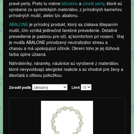
pravé perly. Preto tu máme
bižutériu
a
umelé perly
, ktoré sú
vyrobené zo syntetických materiálov, z prírodných kameňov,
prírodných mušlí, alebo tzv. abalonu.
ABALONE
je prírodný produkt, ktorý sa získava štiepaním
mušlí, čím vzniká jedinečné farebné prevedenie. Detailné
prevedienie je pastvou pre oči, aj komfortom pri nosení. Vraj
je mušľa ABALONE
prirodzený neutralizátor stresu a
chaosu
a má upokojujúci účinok.
Okrem toho je jej dúhová
farba úplne úžasná
.
Náhrdelníky, náramky, náušnice sú vyrobené z materiálov,
ktoré nevyvolávajú alergické reakcie a sú vhodné pre ženy a
dievčatá s citlivou pokožkou.
Zoradiť podľa
Limit