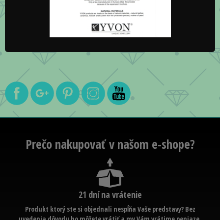
Prečo nakupovať v našom e-shope?
21 dní na vrátenie
Produkt ktorý ste si objednali nespĺňa Vaše predstavy? Bez
uvedenia dôvodu ho môžete vrátiť a my Vám vrátime peniaze.