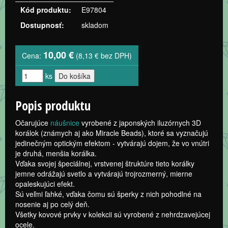
Kód produktu:
E97804
Dostupnosť:
skladom
10,00 €
Cena:
(8,13 € bez DPH)
ks
Popis produktu
Očarujúce
náušnice
vyrobené z japonských iluzórnych 3D
korálok (známych aj ako Miracle Beads), ktoré sa vyznačujú
jedinečným optickým efektom - vytvárajú dojem, že vo vnútri
je druhá, menšia korálka.
Vďaka svojej špeciálnej, vrstvenej štruktúre tieto korálky
jemne odrážajú svetlo a vytvárajú trojrozmerný, mierne
opaleskujúci efekt.
Sú veľmi ľahké, vďaka čomu sú šperky z nich pohodlné na
nosenie aj po celý deň.
Všetky kovové prvky v kolekcii sú vyrobené z nehrdzavejúcej
ocele.