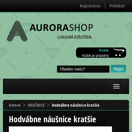
Registrácia
Prihlásiť
LUXUSNÁ BIŽUTÉRIA
Košík
Košík je prázdný
Zobraziť/
menu
Domov
NÁUŠNICE
Hodvábne náušnice kratšie
Hodvábne náušnice kratšie