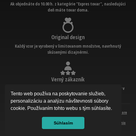
Ak objednáte do 10.00 h. z kategórie "Expres tovar", nasledujúci
deň máte tovar doma.
Original design
Každý vzor je vyrobený v limitovanom množstve, navrhnutý
skúsenými dizajnérmi.
Verný zákazník
Malý darček ku každej tretej objednávke. (presné podmienky v
Tento web používa na poskytovanie služieb,
"Program výhod a zľavy")
personalizáciu a analýzu návštevnosti súbory
cookie. Používaním tohto webu s tým súhlasíte.
CERTIFIKÁT KVALITY - BIŽUTÉRIA
© 2026 AuroraShop |
Internetový
hore
Pravidlá - štatút súťaží na Facebooku
Bezpečné nakupovanie
Ochrana osobných údajov
REKLAMAČNÝ PORIADOK
obchod Unio
Súhlasím
od Aivo.cz