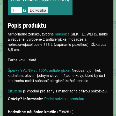
ks
Popis produktu
Mimoriadne ženské, zvodné
náušnice
SILK FLOWERS, ľahké
a vzdušné, vyrobené z antialergickej mosadze a
nehrdzavejúcej ocele 316 L (zapínanie puzetkou). Dĺžka cca
8,5 cm.
Farba kovu: zlatá.
Šperky YVON® sú 100% antialergické
. Neobsahujú nikel,
kadmium, olovo - jedným slovom, žiadne kovy, ktoré by čo i
len trochu mohli spôsobiť alergické kožné reakcie.
Bižutéria
je vhodná pre ženy s mimoriadne citlivou pokožkou.
Otázky? Informácie:
Pridať otázku k produktu
Hodvábne náušnice kratšie
(
E98251
) –