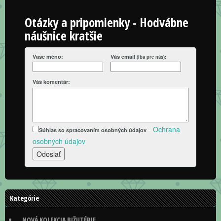
Otázky a pripomienky - Hodvábne
náušnice kratšie
Vaše méno:
Váš email
:
(iba pre nás)
Váš komentár:
-
Ochrana
Súhlas so spracovaním osobných údajov
osobných údajov
Kategórie
NOVÁ KOLEKCIA BIŽUTÉRIE