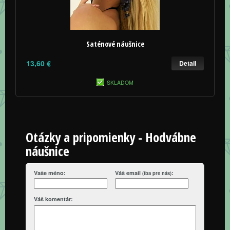
Saténové náušnice
13,60 €
Detail
SKLADOM
Otázky a pripomienky - Hodvábne
náušnice
Vaše méno:
Váš email
:
(iba pre nás)
Váš komentár: