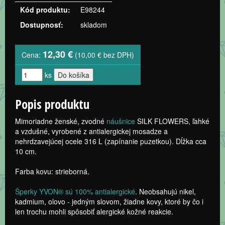
Kód produktu:
E98244
Dostupnosť:
skladom
12,30 €
Cena:
(10,00 € bez DPH)
ks
Popis produktu
Mimoriadne ženské, zvodné
náušnice
SILK FLOWERS, ľahké
a vzdušné, vyrobené z antialergickej mosadze a
nehrdzavejúcej ocele 316 L (zapínanie puzetkou). Dĺžka cca
10 cm.
Farba kovu: strieborná.
Šperky YVON® sú 100% antialergické
. Neobsahujú nikel,
kadmium, olovo - jedným slovom, žiadne kovy, ktoré by čo i
len trochu mohli spôsobiť alergické kožné reakcie.